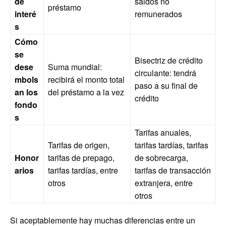
de
saldos no
préstamo
interé
remunerados
s
Cómo
se
Bisectriz de crédito
dese
Suma mundial:
circulante: tendrá
mbols
recibirá el monto total
paso a su final de
an los
del préstamo a la vez
crédito
fondo
s
Tarifas anuales,
Tarifas de origen,
tarifas tardías, tarifas
Honor
tarifas de prepago,
de sobrecarga,
arios
tarifas tardías, entre
tarifas de transacción
otros
extranjera, entre
otros
Si aceptablemente hay muchas diferencias entre un