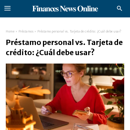
𝐅𝐢𝐧𝐚𝐧𝐜𝐞𝐬 𝐍𝐞𝐰𝐬 𝐎𝐧𝐥𝐢𝐧𝐞
Home
Préstamos
Préstamo personal vs. Tarjeta de crédito: ¿Cuál debe usar?
Préstamo personal vs. Tarjeta de
crédito: ¿Cuál debe usar?