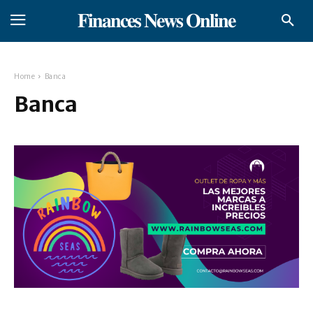
𝐅𝐢𝐧𝐚𝐧𝐜𝐞𝐬 𝐍𝐞𝐰𝐬 𝐎𝐧𝐥𝐢𝐧𝐞
Home
Banca
Banca