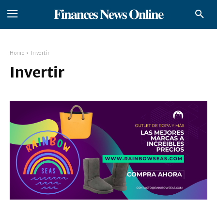
𝐅𝐢𝐧𝐚𝐧𝐜𝐞𝐬 𝐍𝐞𝐰𝐬 𝐎𝐧𝐥𝐢𝐧𝐞
Home
Invertir
Invertir