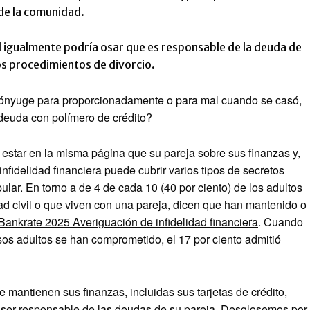
de la comunidad.
 igualmente podría osar que es responsable de la deuda de
os procedimientos de divorcio.
 cónyuge para proporcionadamente o para mal cuando se casó,
 deuda con polímero de crédito?
 estar en la misma página que su pareja sobre sus finanzas y,
 infidelidad financiera puede cubrir varios tipos de secretos
ular. En torno a de 4 de cada 10 (40 por ciento) de los adultos
 civil o que viven con una pareja, dicen que han mantenido o
Bankrate
2025
Averiguación de infidelidad financiera
. Cuando
 esos adultos se han comprometido, el 17 por ciento admitió
 mantienen sus finanzas, incluidas sus tarjetas de crédito,
 ser responsable de las deudas de su pareja. Desglosemos por