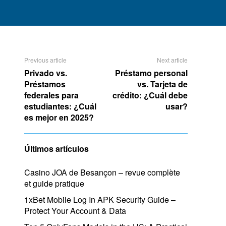
Previous article
Next article
Privado vs.
Préstamo personal
Préstamos
vs. Tarjeta de
federales para
crédito: ¿Cuál debe
estudiantes: ¿Cuál
usar?
es mejor en 2025?
Últimos artículos
Casino JOA de Besançon – revue complète
et guide pratique
1xBet Mobile Log In APK Security Guide –
Protect Your Account & Data