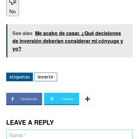
No
See also
Me acabo de casar. ¿Qué decisiones
de inversión deberían considerar mi cónyuge y
yo?
etiquetas
invertir
Facebook
Twitter
LEAVE A REPLY
Na