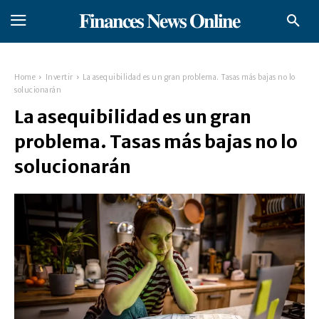
𝐅𝐢𝐧𝐚𝐧𝐜𝐞𝐬 𝐍𝐞𝐰𝐬 𝐎𝐧𝐥𝐢𝐧𝐞
Home
Invertir
La asequibilidad es un gran problema. Tasas más bajas no lo
solucionarán
La asequibilidad es un gran
problema. Tasas más bajas no lo
solucionarán