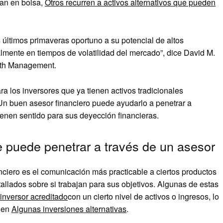
zan en bolsa,
Otros recurren a activos alternativos que pueden
s últimos primaveras oportuno a su potencial de altos
almente en tiempos de volatilidad del mercado”, dice David M.
alth Management.
ra los inversores que ya tienen activos tradicionales
Un buen asesor financiero puede ayudarlo a penetrar a
tienen sentido para sus deyección financieras.
ue puede penetrar a través de un asesor
nciero es el comunicación más practicable a ciertos productos
tallados sobre si trabajan para sus objetivos. Algunas de estas
inversor acreditado
con un cierto nivel de activos o ingresos, lo
l en
Algunas inversiones alternativas
.