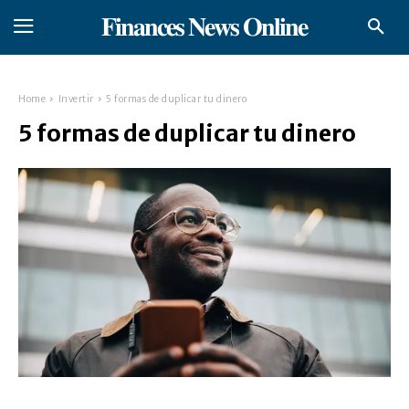
𝐅𝐢𝐧𝐚𝐧𝐜𝐞𝐬 𝐍𝐞𝐰𝐬 𝐎𝐧𝐥𝐢𝐧𝐞
Home
Invertir
5 formas de duplicar tu dinero
5 formas de duplicar tu dinero