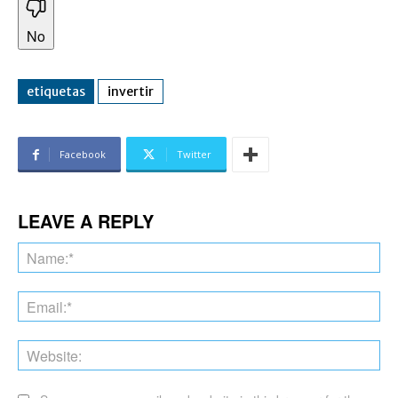
No
etiquetas
invertir
Facebook
Twitter
LEAVE A REPLY
Na
Ema
Web