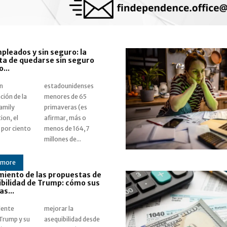
leados y sin seguro: la
ta de quedarse sin seguro
...
n
es
ción de la
s de 65
Family
as (es
ion, el
, más o
 por ciento
de 164,7
millones de...
 more
miento de las propuestas de
bilidad de Trump: cómo sus
as...
dente
r la
Trump y su
lidad desde