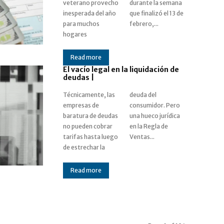
veterano provecho
durante la semana
inesperada del año
que finalizó el 13 de
para muchos
febrero,...
hogares
Read more
El vacío legal en la liquidación de
deudas |
Técnicamente, las
deuda del
empresas de
consumidor. Pero
baratura de deudas
una hueco jurídica
no pueden cobrar
en la Regla de
tarifas hasta luego
Ventas...
de estrechar la
Read more