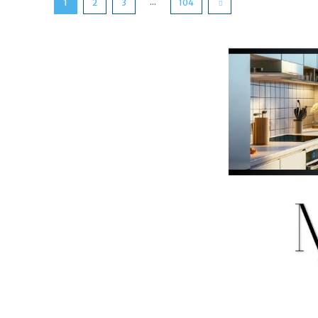
...
1
2
3
104