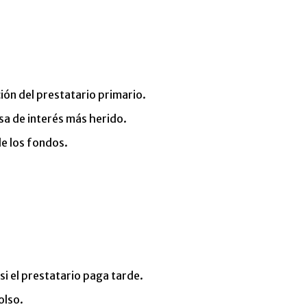
ón del prestatario primario.
sa de interés más herido.
de los fondos.
i el prestatario paga tarde.
olso.