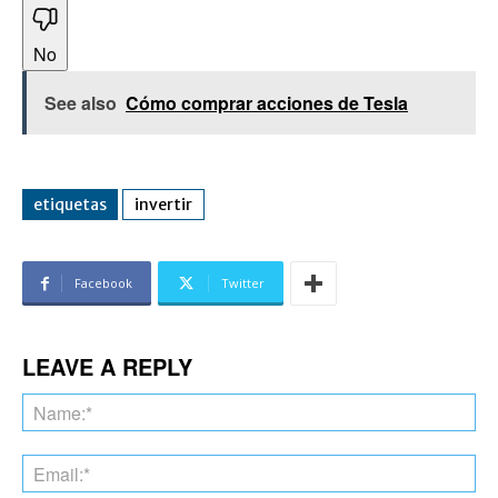
No
See also
Cómo comprar acciones de Tesla
etiquetas
invertir
Facebook
Twitter
LEAVE A REPLY
Na
Ema