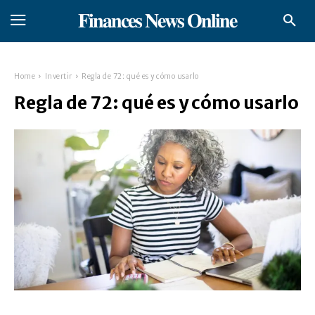
𝐅𝐢𝐧𝐚𝐧𝐜𝐞𝐬 𝐍𝐞𝐰𝐬 𝐎𝐧𝐥𝐢𝐧𝐞
Home
Invertir
Regla de 72: qué es y cómo usarlo
Regla de 72: qué es y cómo usarlo