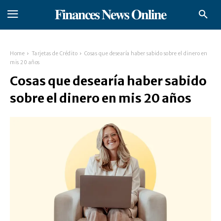
𝐅𝐢𝐧𝐚𝐧𝐜𝐞𝐬 𝐍𝐞𝐰𝐬 𝐎𝐧𝐥𝐢𝐧𝐞
Home
Tarjetas de Crédito
Cosas que desearía haber sabido sobre el dinero en
mis 20 años
Cosas que desearía haber sabido
sobre el dinero en mis 20 años