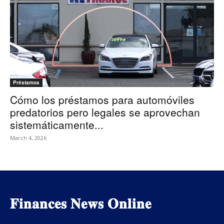
Préstamos
Cómo los préstamos para automóviles
predatorios pero legales se aprovechan
sistemáticamente...
March 4, 2026
𝐅𝐢𝐧𝐚𝐧𝐜𝐞𝐬 𝐍𝐞𝐰𝐬 𝐎𝐧𝐥𝐢𝐧𝐞