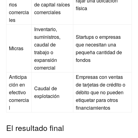
rajar una ubicación
rios
de capital raíces
física
comercia
comerciales
les
Inventario,
suministros,
Startups o empresas
caudal de
que necesitan una
Micras
trabajo o
pequeña cantidad de
expansión
fondos
comercial
Anticipa
Empresas con ventas
ción en
de tarjetas de crédito o
Caudal de
efectivo
débito que no pueden
explotación
comercia
etiquetar para otros
l
financiamientos
El resultado final