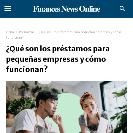
𝐅𝐢𝐧𝐚𝐧𝐜𝐞𝐬 𝐍𝐞𝐰𝐬 𝐎𝐧𝐥𝐢𝐧𝐞
Home
Préstamos
¿Qué son los préstamos para pequeñas empresas y cómo
funcionan?
¿Qué son los préstamos para
pequeñas empresas y cómo
funcionan?