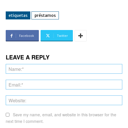
etiquetas
préstamos
Facebook
Twitter
LEAVE A REPLY
Na
Ema
Web
Save my name, email, and website in this browser for the
next time I comment.