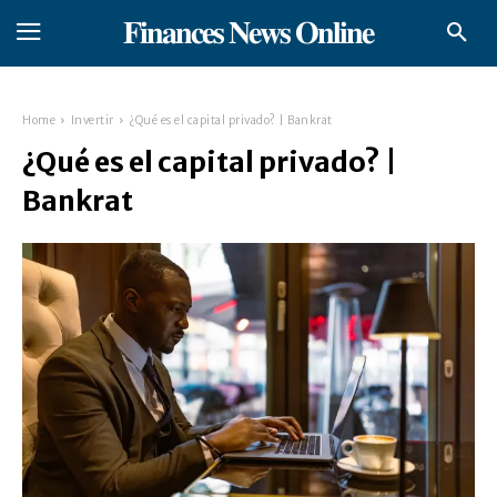
𝐅𝐢𝐧𝐚𝐧𝐜𝐞𝐬 𝐍𝐞𝐰𝐬 𝐎𝐧𝐥𝐢𝐧𝐞
Home
Invertir
¿Qué es el capital privado? | Bankrat
¿Qué es el capital privado? |
Bankrat