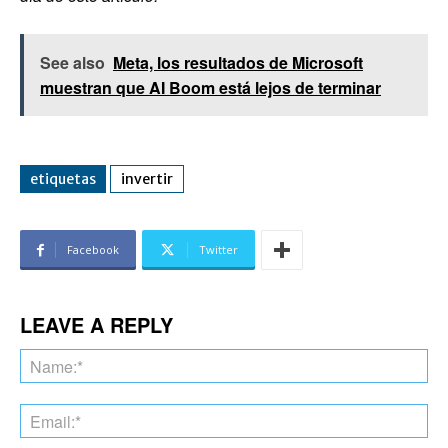
See also
Meta, los resultados de Microsoft
muestran que AI Boom está lejos de terminar
etiquetas
invertir
Facebook
Twitter
LEAVE A REPLY
Na
Ema