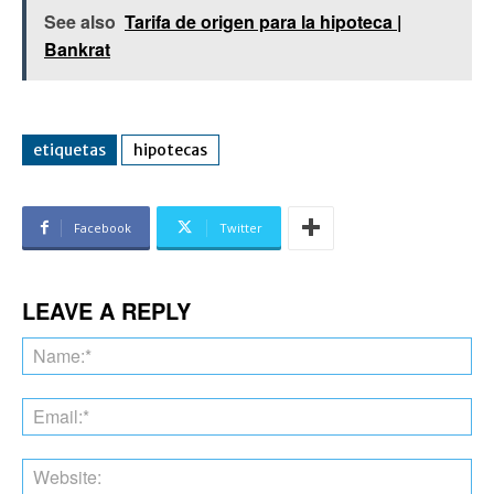
See also
Tarifa de origen para la hipoteca |
Bankrat
etiquetas
hipotecas
Facebook
Twitter
LEAVE A REPLY
Na
Ema
Web