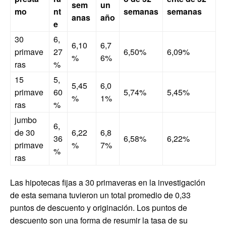
sem
un
mo
nt
semanas
semanas
anas
año
e
30
6,
6,10
6,7
primave
27
6,50%
6,09%
%
6%
ras
%
15
5,
5,45
6,0
primave
60
5,74%
5,45%
%
1%
ras
%
jumbo
6,
de 30
6,22
6,8
36
6,58%
6,22%
primave
%
7%
%
ras
Las hipotecas fijas a 30 primaveras en la investigación
de esta semana tuvieron un total promedio de 0,33
puntos de descuento y originación. Los puntos de
descuento son una forma de resumir la tasa de su