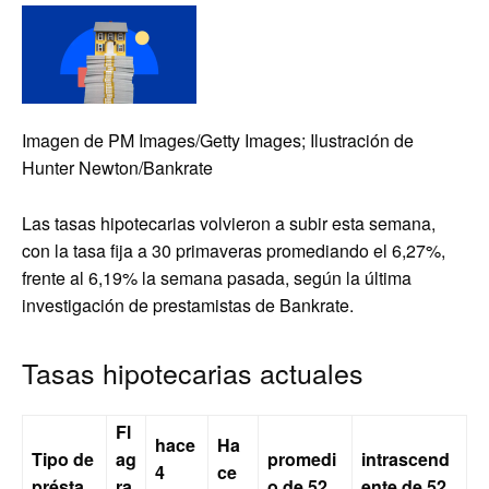
Imagen de PM Images/Getty Images; Ilustración de
Hunter Newton/Bankrate
Las tasas hipotecarias volvieron a subir esta semana,
con la tasa fija a 30 primaveras promediando el 6,27%,
frente al 6,19% la semana pasada, según la última
investigación de prestamistas de Bankrate.
Tasas hipotecarias actuales
Fl
hace
Ha
Tipo de
ag
promedi
intrascend
4
ce
présta
ra
o de 52
ente de 52