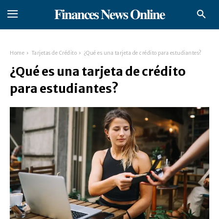
𝐅𝐢𝐧𝐚𝐧𝐜𝐞𝐬 𝐍𝐞𝐰𝐬 𝐎𝐧𝐥𝐢𝐧𝐞
Home
Tarjetas de Crédito
¿Qué es una tarjeta de crédito para estudiantes?
¿Qué es una tarjeta de crédito
para estudiantes?