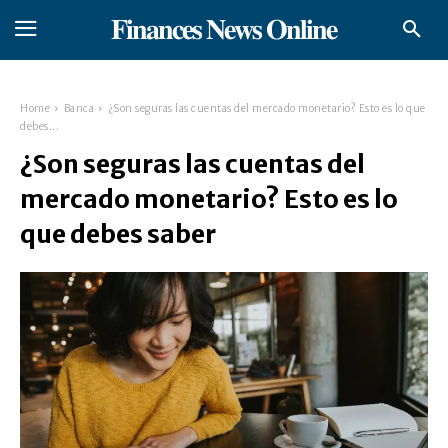
𝐅𝐢𝐧𝐚𝐧𝐜𝐞𝐬 𝐍𝐞𝐰𝐬 𝐎𝐧𝐥𝐢𝐧𝐞
Home
Banca
¿Son seguras las cuentas del mercado monetario? Esto es lo que
debes...
¿Son seguras las cuentas del
mercado monetario? Esto es lo
que debes saber