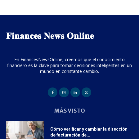
𝐅𝐢𝐧𝐚𝐧𝐜𝐞𝐬 𝐍𝐞𝐰𝐬 𝐎𝐧𝐥𝐢𝐧𝐞
En FinancesNewsOnline, creemos que el conocimiento
financiero es la clave para tomar decisiones inteligentes en un
mundo en constante cambio.
MÁS VISTO
Cómo verificar y cambiar la dirección
de facturación de...