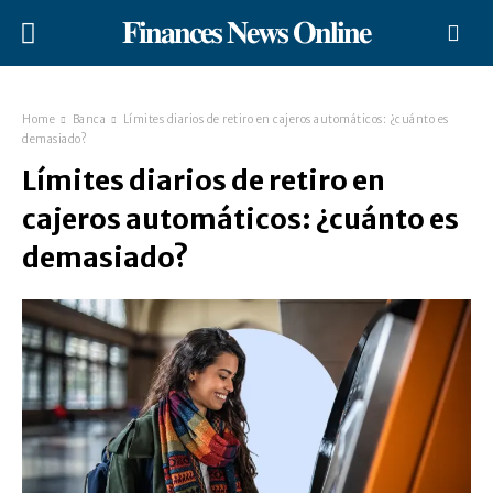
𝐅𝐢𝐧𝐚𝐧𝐜𝐞𝐬 𝐍𝐞𝐰𝐬 𝐎𝐧𝐥𝐢𝐧𝐞
Home
Banca
Límites diarios de retiro en cajeros automáticos: ¿cuánto es
demasiado?
Límites diarios de retiro en
cajeros automáticos: ¿cuánto es
demasiado?