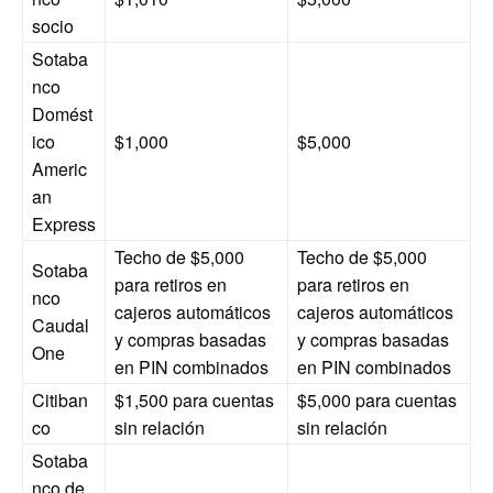
socio
Sotaba
nco
Domést
ico
$1,000
$5,000
Americ
an
Express
Techo de $5,000
Techo de $5,000
Sotaba
para retiros en
para retiros en
nco
cajeros automáticos
cajeros automáticos
Caudal
y compras basadas
y compras basadas
One
en PIN combinados
en PIN combinados
Citiban
$1,500 para cuentas
$5,000 para cuentas
co
sin relación
sin relación
Sotaba
nco de