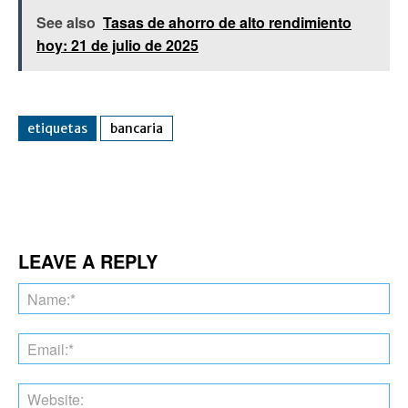
See also
Tasas de ahorro de alto rendimiento
hoy: 21 de julio de 2025
etiquetas
bancaria
Facebook
Twitter
Pinterest
Wha
LEAVE A REPLY
Na
Ema
Web