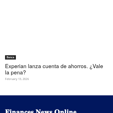
Banca
Experian lanza cuenta de ahorros. ¿Vale
la pena?
February 13, 2026
𝐅𝐢𝐧𝐚𝐧𝐜𝐞𝐬 𝐍𝐞𝐰𝐬 𝐎𝐧𝐥𝐢𝐧𝐞