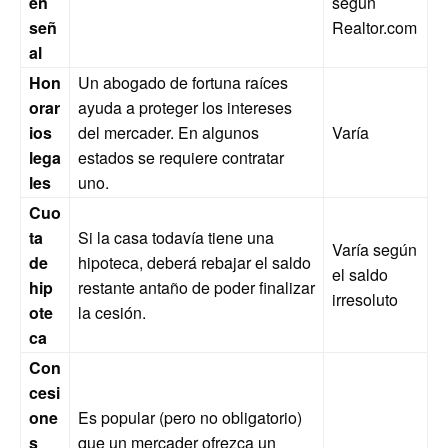
en
según
señ
Realtor.com
al
Hon
Un abogado de fortuna raíces
orar
ayuda a proteger los intereses
ios
del mercader. En algunos
Varía
lega
estados se requiere contratar
les
uno.
Cuo
ta
Si la casa todavía tiene una
Varía según
de
hipoteca, deberá rebajar el saldo
el saldo
hip
restante antaño de poder finalizar
irresoluto
ote
la cesión.
ca
Con
cesi
one
Es popular (pero no obligatorio)
s
que un mercader ofrezca un