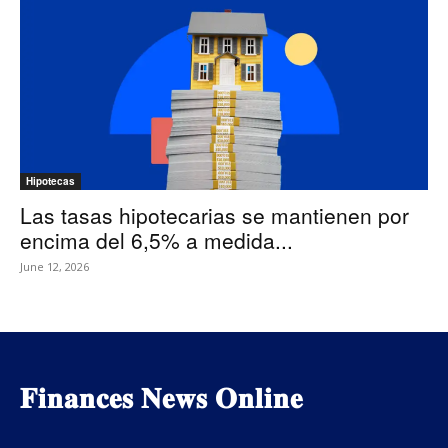
Hipotecas
Las tasas hipotecarias se mantienen por
encima del 6,5% a medida...
June 12, 2026
𝐅𝐢𝐧𝐚𝐧𝐜𝐞𝐬 𝐍𝐞𝐰𝐬 𝐎𝐧𝐥𝐢𝐧𝐞