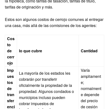
la hipoteca, como tarifas de tasación, tarifas de título,
tarifas de originación y más.
Estos son algunos costos de cerrojo comunes al entregar
una casa, más allá de las comisiones de los agentes:
Cos
to
de
lo que cubre
Cantidad
cerr
ojo
Imp
Varía
La mayoría de los estados les
ues
ampliament
cobrarán por transferir
tos
e;
oficialmente la propiedad de la
de
normalment
propiedad. Algunos condados o
tran
e depende
municipios incluso pueden
sfer
del precio
cobrar impuestos de
enci
de cesión