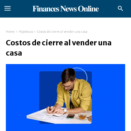
𝐅𝐢𝐧𝐚𝐧𝐜𝐞𝐬 𝐍𝐞𝐰𝐬 𝐎𝐧𝐥𝐢𝐧𝐞
Home
Hipotecas
Costos de cierre al vender una casa
Costos de cierre al vender una
casa