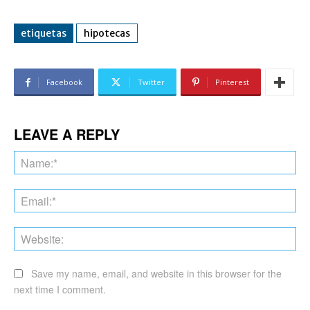
etiquetas
hipotecas
Facebook
Twitter
Pinterest
LEAVE A REPLY
Na
Ema
Web
Save my name, email, and website in this browser for the
next time I comment.