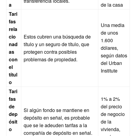
transferencia locales.
a
de la casa
Tari
fas
Una media
rela
de unos
cio
Estos cubren una búsqueda de
1.600
nad
título y un seguro de título, que
dólares,
as
protegen contra posibles
según datos
con
problemas de propiedad.
del Urban
el
Institute
títul
o
Tari
fas
1% a 2%
de
del precio
Si algún fondo se mantiene en
dep
de negocio
depósito en señal, es probable
ósit
de la
que se le adeuden tarifas a la
o
vivienda,
compañía de depósito en señal.