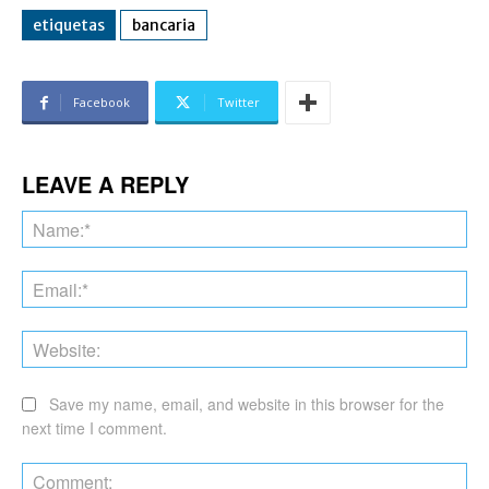
etiquetas
bancaria
Facebook
Twitter
LEAVE A REPLY
Na
Ema
Web
Save my name, email, and website in this browser for the
next time I comment.