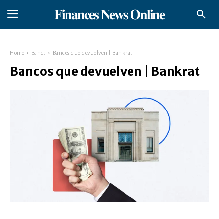
𝐅𝐢𝐧𝐚𝐧𝐜𝐞𝐬 𝐍𝐞𝐰𝐬 𝐎𝐧𝐥𝐢𝐧𝐞
Home
Banca
Bancos que devuelven | Bankrat
Bancos que devuelven | Bankrat