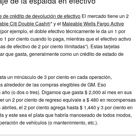
je de la espalda en efectivo
 de crédito de devolución de efectivo
El mercado tiene un 2
able Citi Double Cash®
* y el
Maleable Wells Fargo Active
por ejemplo, el doble efectivo técnicamente le da un 1 por
o 1 por ciento cuando lo paga, mientras que el efectivo activo
de efectivo de 2 por ciento ilimitadas”). Estas tarjetas
ar que gasta, generalmente como un crédito de estado de
a un minúsculo de 3 por ciento en cada operación,
 alrededor de las compras elegibles de GM. Eso
año (o dos o tres). Digamos que gasta $ 2,000 al mes en sus
ener un 2 por ciento de regreso equivale a $ 480 en recompensas
 abriles, el 2 por ciento agrega hasta $ 1,440 y 3 por ciento en
erés y este sea el plata que habría manoseado de todos modos,
peración de vehículos (o mantenimiento, etc.).