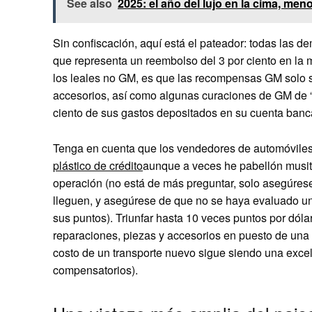
See also
2025: el año del lujo en la cima, men
Sin confiscación, aquí está el pateador: todas las d
que representa un reembolso del 3 por ciento en la m
los leales no GM, es que las recompensas GM solo s
accesorios, así como algunas curaciones de GM de “
ciento de sus gastos depositados en su cuenta banca
Tenga en cuenta que los vendedores de automóvile
plástico de crédito
aunque a veces he pabellón musita
operación (no está de más preguntar, solo asegúrese
lleguen, y asegúrese de que no se haya evaluado un 
sus puntos). Triunfar hasta 10 veces puntos por dó
reparaciones, piezas y accesorios en puesto de una 
costo de un transporte nuevo sigue siendo una exce
compensatorios).