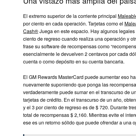
Una vistazo más amplia del paisa
El extremo superior de la corriente principal
Maleable
por ciento en cada operación. Tarjetas como el
Male
Cash®
Juega en este espacio. Hay algunos legales (
ciento de regreso cuando realiza una operación y otr
frase su software de recompensas como “recompensas 
esencialmente le devuelven 2 centavos por cada dól
cuenta o como depósito en su cuenta bancaria.
El GM Rewards MasterCard puede aumentar eso hast
nuevamente suponiendo que ponga las recompensas
verdaderamente puede sumar en el transcurso de un 
tarjetas de crédito. En el transcurso de un año, obt
y el 3 por ciento de regreso es de $ 720. Durante tres
total de recompensas $ 2,160. Mientras evite el int
ese es un retorno sólido que puede ofrendar a una o