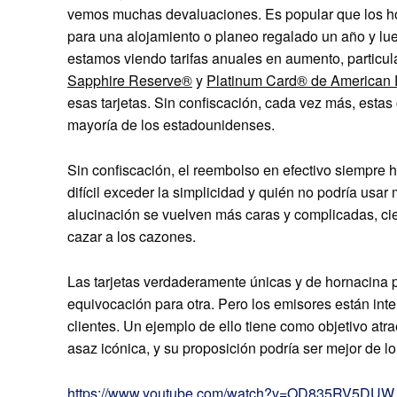
vemos muchas devaluaciones. Es popular que los hot
para una alojamiento o planeo regalado un año y lu
estamos viendo tarifas anuales en aumento, particul
Sapphire Reserve®
y
Platinum Card® de American 
esas tarjetas. Sin confiscación, cada vez más, estas
mayoría de los estadounidenses.
Sin confiscación, el reembolso en efectivo siempre 
difícil exceder la simplicidad y quién no podría usar
alucinación se vuelven más caras y complicadas, cier
cazar a los cazones.
Las tarjetas verdaderamente únicas y de hornacina
equivocación para otra. Pero los emisores están inte
clientes. Un ejemplo de ello tiene como objetivo at
asaz icónica, y su proposición podría ser mejor de l
https://www.youtube.com/watch?v=OD835RV5DUW