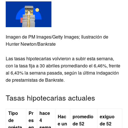
Imagen de PM Images/Getty Images; Ilustración de
Hunter Newton/Bankrate
Las tasas hipotecarias volvieron a subir esta semana,
con la tasa fija a 30 abriles promediando el 6,46%, frente
al 6,43% la semana pasada, según la última indagación
de prestamistas de Bankrate.
Tasas hipotecarias actuales
Tipo
Pr
hace
Hac
promedio
exiguo
de
es
4
e un
de 52
de 52
présta
en
sema