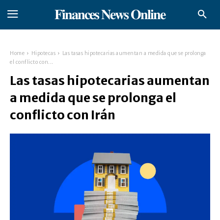
𝐅𝐢𝐧𝐚𝐧𝐜𝐞𝐬 𝐍𝐞𝐰𝐬 𝐎𝐧𝐥𝐢𝐧𝐞
Home
Hipotecas
Las tasas hipotecarias aumentan a medida que se prolonga
el conflicto con...
Las tasas hipotecarias aumentan
a medida que se prolonga el
conflicto con Irán