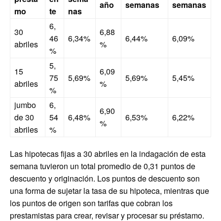
año
semanas
semanas
mo
te
nas
6,
30
6,88
46
6,34%
6,44%
6,09%
abriles
%
%
5,
15
6,09
75
5,69%
5,69%
5,45%
abriles
%
%
jumbo
6,
6,90
de 30
54
6,48%
6,53%
6,22%
%
abriles
%
Las hipotecas fijas a 30 abriles en la indagación de esta
semana tuvieron un total promedio de 0,31 puntos de
descuento y originación. Los puntos de descuento son
una forma de sujetar la tasa de su hipoteca, mientras que
los puntos de origen son tarifas que cobran los
prestamistas para crear, revisar y procesar su préstamo.