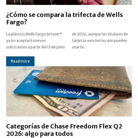
¿Cómo se compara la trifecta de Wells
Fargo?
La plástico Wells Fargo Attune℠
de 2026, aunque los titulares de
ya no aceptará nuevos
tarjetas existentes aún pueden
solicitantes a partir del 15 de junio
usar la...
Read more
Categorías de Chase Freedom Flex Q2
2026: algo para todos