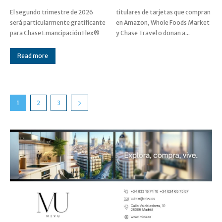
El segundo trimestre de 2026
titulares de tarjetas que compran
será particularmente gratificante
en Amazon, Whole Foods Market
para Chase Emancipación Flex®
y Chase Travel o donan a...
Read more
1
2
3