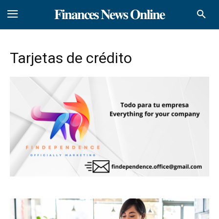
𝐅𝐢𝐧𝐚𝐧𝐜𝐞𝐬 𝐍𝐞𝐰𝐬 𝐎𝐧𝐥𝐢𝐧𝐞
Tarjetas de crédito