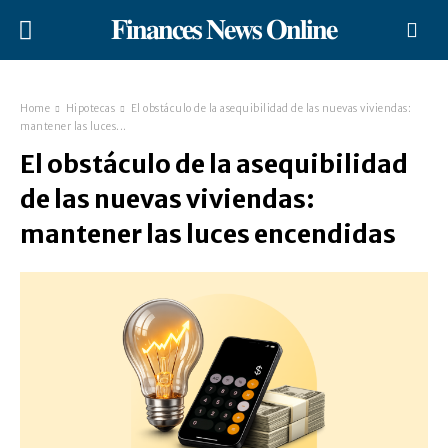
𝐅𝐢𝐧𝐚𝐧𝐜𝐞𝐬 𝐍𝐞𝐰𝐬 𝐎𝐧𝐥𝐢𝐧𝐞
Home
Hipotecas
El obstáculo de la asequibilidad de las nuevas viviendas:
mantener las luces...
El obstáculo de la asequibilidad
de las nuevas viviendas:
mantener las luces encendidas