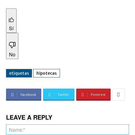
Sí
No
etiquetas
hipotecas
Facebook
Twitter
Pinterest
LEAVE A REPLY
Na