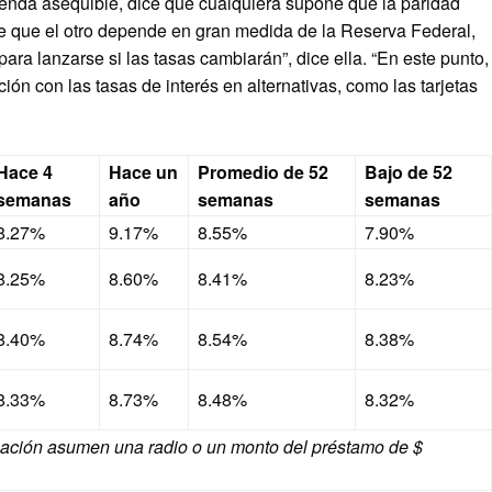
nda asequible, dice que cualquiera supone que la paridad
le que el otro depende en gran medida de la Reserva Federal,
ara lanzarse si las tasas cambiarán”, dice ella. “En este punto,
 con las tasas de interés en alternativas, como las tarjetas
Hace 4
Hace un
Promedio de 52
Bajo de 52
semanas
año
semanas
semanas
8.27%
9.17%
8.55%
7.90%
8.25%
8.60%
8.41%
8.23%
8.40%
8.74%
8.54%
8.38%
8.33%
8.73%
8.48%
8.32%
agación asumen una radio o un monto del préstamo de $