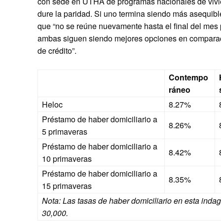
con sede en UTHA de programas nacionales de vivie
dure la paridad. Si uno termina siendo más asequib
que “no se reúne nuevamente hasta el final del mes p
ambas siguen siendo mejores opciones en comparación
de crédito”.
Contempo
ráneo
Heloc
8.27%
Préstamo de haber domiciliario a
8.26%
5 primaveras
Préstamo de haber domiciliario a
8.42%
10 primaveras
Préstamo de haber domiciliario a
8.35%
15 primaveras
Nota: Las tasas de haber domiciliario en esta ind
30,000.