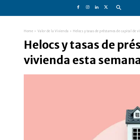
Home
Valor de la Vivienda
Helocs y tasas de préstamos de capital de 
Helocs y tasas de pré
vivienda esta seman