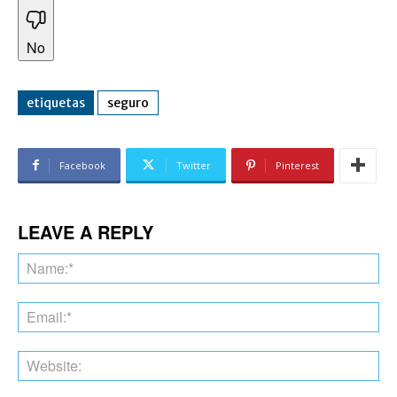
No
etiquetas
seguro
Facebook
Twitter
Pinterest
LEAVE A REPLY
Na
Ema
Web