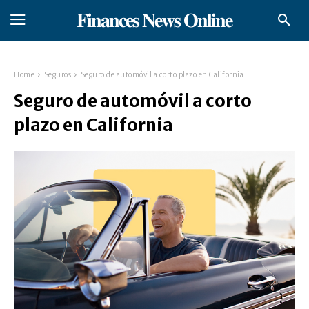
𝐅𝐢𝐧𝐚𝐧𝐜𝐞𝐬 𝐍𝐞𝐰𝐬 𝐎𝐧𝐥𝐢𝐧𝐞
Home
Seguros
Seguro de automóvil a corto plazo en California
Seguro de automóvil a corto
plazo en California