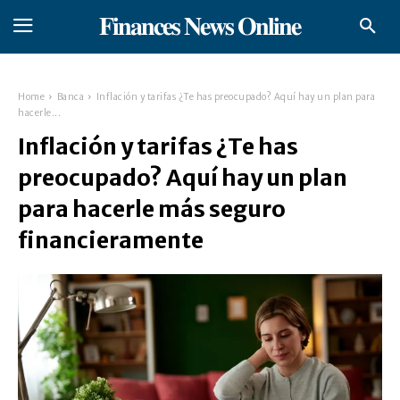
𝐅𝐢𝐧𝐚𝐧𝐜𝐞𝐬 𝐍𝐞𝐰𝐬 𝐎𝐧𝐥𝐢𝐧𝐞
Home
Banca
Inflación y tarifas ¿Te has preocupado? Aquí hay un plan para
hacerle...
Inflación y tarifas ¿Te has
preocupado? Aquí hay un plan
para hacerle más seguro
financieramente