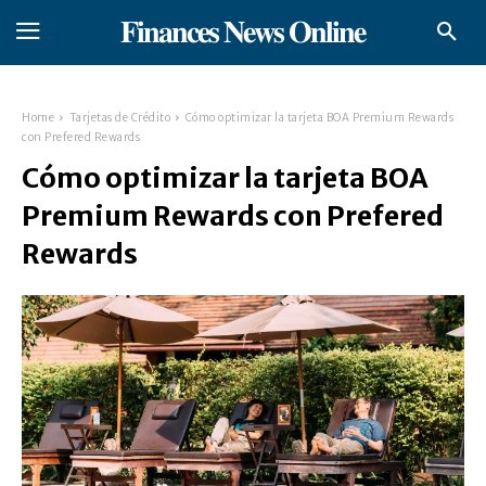
𝐅𝐢𝐧𝐚𝐧𝐜𝐞𝐬 𝐍𝐞𝐰𝐬 𝐎𝐧𝐥𝐢𝐧𝐞
Home
Tarjetas de Crédito
Cómo optimizar la tarjeta BOA Premium Rewards
con Prefered Rewards
Cómo optimizar la tarjeta BOA
Premium Rewards con Prefered
Rewards