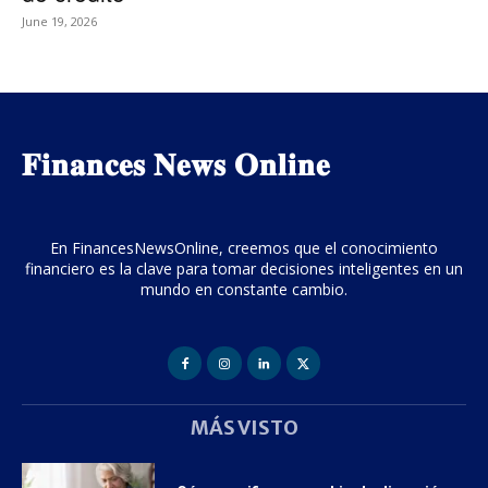
June 19, 2026
𝐅𝐢𝐧𝐚𝐧𝐜𝐞𝐬 𝐍𝐞𝐰𝐬 𝐎𝐧𝐥𝐢𝐧𝐞
En FinancesNewsOnline, creemos que el conocimiento
financiero es la clave para tomar decisiones inteligentes en un
mundo en constante cambio.
MÁS VISTO