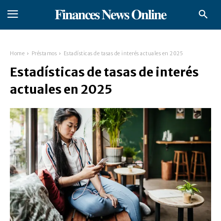
𝐅𝐢𝐧𝐚𝐧𝐜𝐞𝐬 𝐍𝐞𝐰𝐬 𝐎𝐧𝐥𝐢𝐧𝐞
Home
Préstamos
Estadísticas de tasas de interés actuales en 2025
Estadísticas de tasas de interés
actuales en 2025