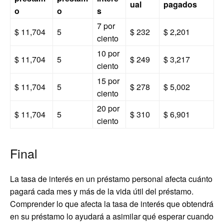
ual
pagados
o
o
s
7 por
$ 11,704
5
$ 232
$ 2,201
ciento
10 por
$ 11,704
5
$ 249
$ 3,217
ciento
15 por
$ 11,704
5
$ 278
$ 5,002
ciento
20 por
$ 11,704
5
$ 310
$ 6,901
ciento
Final
La tasa de interés en un préstamo personal afecta cuánto
pagará cada mes y más de la vida útil del préstamo.
Comprender lo que afecta la tasa de interés que obtendrá
en su préstamo lo ayudará a asimilar qué esperar cuando