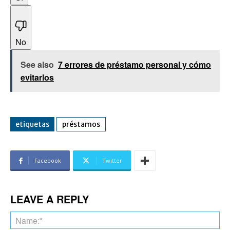
No
See also
7 errores de préstamo personal y cómo
evitarlos
etiquetas
préstamos
Facebook
Twitter
LEAVE A REPLY
Na