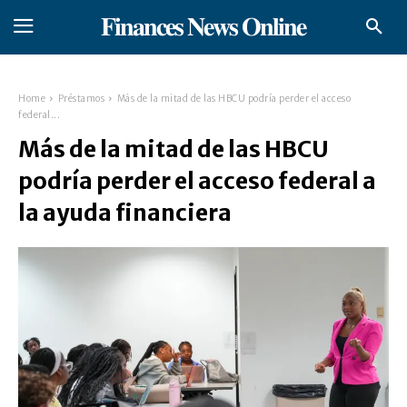
𝐅𝐢𝐧𝐚𝐧𝐜𝐞𝐬 𝐍𝐞𝐰𝐬 𝐎𝐧𝐥𝐢𝐧𝐞
Home
Préstamos
Más de la mitad de las HBCU podría perder el acceso
federal...
Más de la mitad de las HBCU
podría perder el acceso federal a
la ayuda financiera