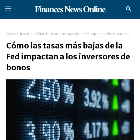
𝐅𝐢𝐧𝐚𝐧𝐜𝐞𝐬 𝐍𝐞𝐰𝐬 𝐎𝐧𝐥𝐢𝐧𝐞
Home
Invertir
Cómo las tasas más bajas de la Fed impactan a los inversores...
Cómo las tasas más bajas de la
Fed impactan a los inversores de
bonos