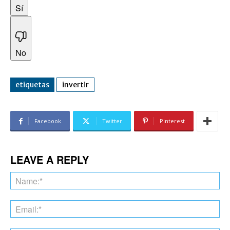
Sí
No
etiquetas
invertir
Facebook
Twitter
Pinterest
LEAVE A REPLY
Na
Ema