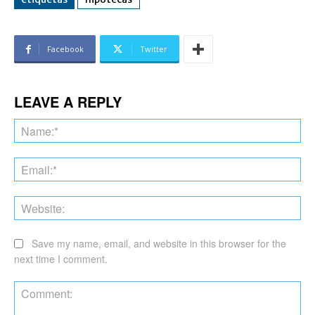
Facebook
Twitter
LEAVE A REPLY
Na
Ema
Web
Save my name, email, and website in this browser for the
next time I comment.