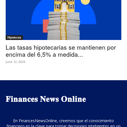
Hipotecas
Las tasas hipotecarias se mantienen por
encima del 6,5% a medida...
June 12, 2026
𝐅𝐢𝐧𝐚𝐧𝐜𝐞𝐬 𝐍𝐞𝐰𝐬 𝐎𝐧𝐥𝐢𝐧𝐞
En FinancesNewsOnline, creemos que el conocimiento
financiero es la clave para tomar decisiones inteligentes en un