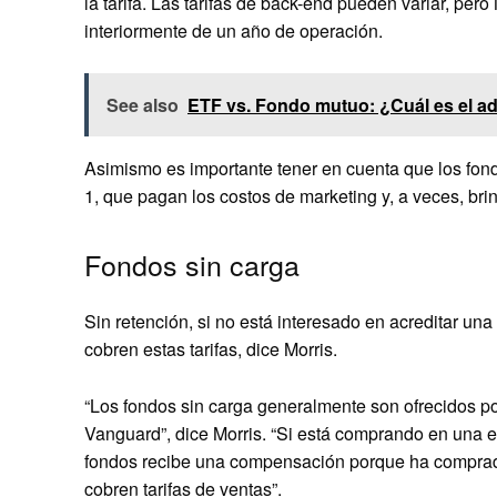
la tarifa. Las tarifas de back-end pueden variar, pe
interiormente de un año de operación.
See also
ETF vs. Fondo mutuo: ¿Cuál es el ad
Asimismo es importante tener en cuenta que los fond
1, que pagan los costos de marketing y, a veces, brin
Fondos sin carga
Sin retención, si no está interesado en acreditar u
cobren estas tarifas, dice Morris.
“Los fondos sin carga generalmente son ofrecidos p
Vanguard”, dice Morris. “Si está comprando en una e
fondos recibe una compensación porque ha comprado
cobren tarifas de ventas”.