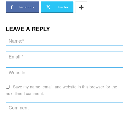
Facebook
Twitter
LEAVE A REPLY
Na
Ema
Web
Save my name, email, and website in this browser for the
next time I comment.