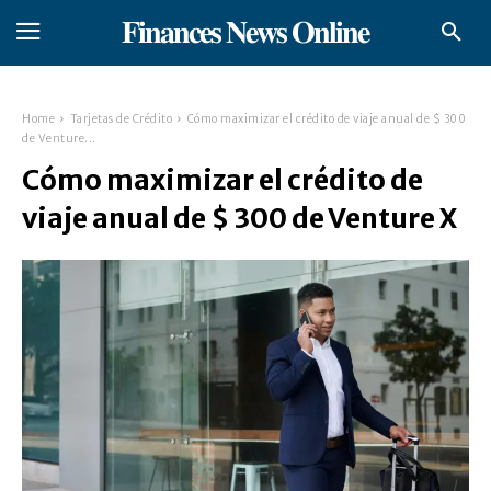
𝐅𝐢𝐧𝐚𝐧𝐜𝐞𝐬 𝐍𝐞𝐰𝐬 𝐎𝐧𝐥𝐢𝐧𝐞
Home
Tarjetas de Crédito
Cómo maximizar el crédito de viaje anual de $ 300
de Venture...
Cómo maximizar el crédito de
viaje anual de $ 300 de Venture X