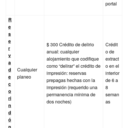
portal
R
e
s
e
$ 300 Crédito de delirio
Crédit
r
anual: cualquier
o de
v
alojamiento que codifique
extract
a
como “delirar” el crédito de
o en el
d
Cualquier
impresión: reservas
interior
e
planeo
prepagas hechas con la
de 6 a
c
impresión (requerido una
8
o
permanencia mínima de
seman
ri
dos noches)
as
n
d
ó
n