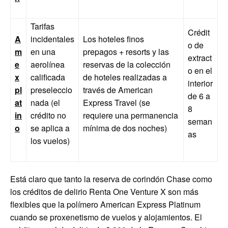
Tarifas
Crédit
A
incidentales
Los hoteles finos
o de
m
en una
prepagos + resorts y las
extract
e
aerolínea
reservas de la colección
o en el
x
calificada
de hoteles realizadas a
interior
pl
preseleccio
través de American
de 6 a
at
nada (el
Express Travel (se
8
in
crédito no
requiere una permanencia
seman
o
se aplica a
mínima de dos noches)
as
los vuelos)
Está claro que tanto la reserva de corindón Chase como
los créditos de delirio Renta One Venture X son más
flexibles que la polímero American Express Platinum
cuando se proxenetismo de vuelos y alojamientos. El