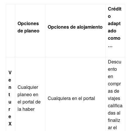
Crédit
o
Opciones
adapt
Opciones de alojamiento
de planeo
ado
como
…
Descu
ento
V
en
e
compr
n
Cualquier
as de
t
planeo en
Cualquiera en el portal
viajes
u
el portal de
califica
r
la haber
das al
e
finaliz
X
ar el