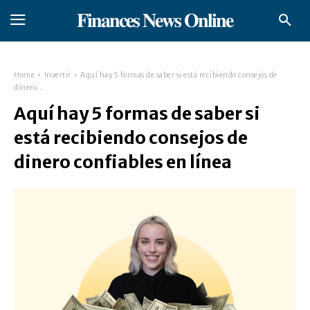
𝐅𝐢𝐧𝐚𝐧𝐜𝐞𝐬 𝐍𝐞𝐰𝐬 𝐎𝐧𝐥𝐢𝐧𝐞
Home
Invertir
Aquí hay 5 formas de saber si está recibiendo consejos de
dinero...
Aquí hay 5 formas de saber si
está recibiendo consejos de
dinero confiables en línea