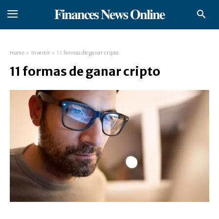
𝐅𝐢𝐧𝐚𝐧𝐜𝐞𝐬 𝐍𝐞𝐰𝐬 𝐎𝐧𝐥𝐢𝐧𝐞
Home
Invertir
11 formas de ganar cripto
11 formas de ganar cripto