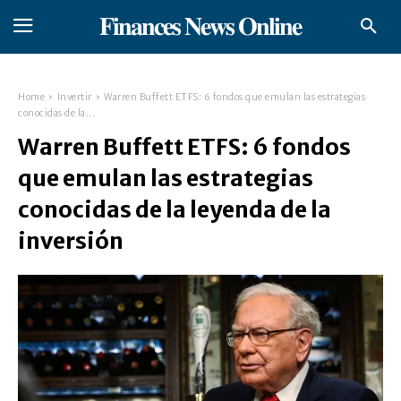
𝐅𝐢𝐧𝐚𝐧𝐜𝐞𝐬 𝐍𝐞𝐰𝐬 𝐎𝐧𝐥𝐢𝐧𝐞
Home
Invertir
Warren Buffett ETFS: 6 fondos que emulan las estrategias
conocidas de la...
Warren Buffett ETFS: 6 fondos
que emulan las estrategias
conocidas de la leyenda de la
inversión