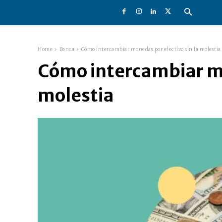
Home
Banca
Cómo intercambiar monedas por efectivo sin la molestia
Cómo intercambiar mo
molestia