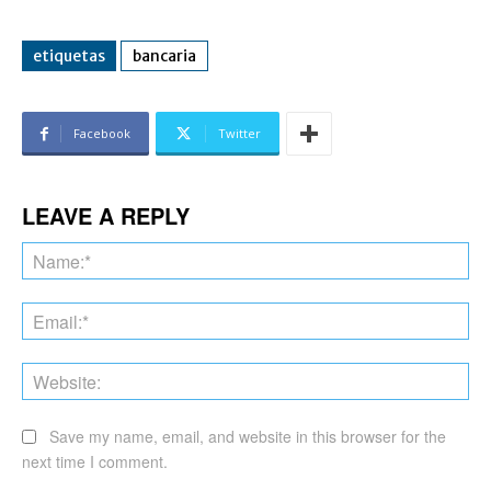
etiquetas
bancaria
Facebook
Twitter
LEAVE A REPLY
Na
Ema
Web
Save my name, email, and website in this browser for the
next time I comment.