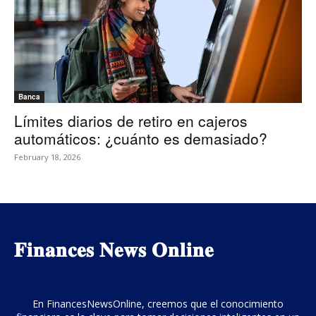
Banca
Límites diarios de retiro en cajeros
automáticos: ¿cuánto es demasiado?
February 18, 2026
𝐅𝐢𝐧𝐚𝐧𝐜𝐞𝐬 𝐍𝐞𝐰𝐬 𝐎𝐧𝐥𝐢𝐧𝐞
En FinancesNewsOnline, creemos que el conocimiento