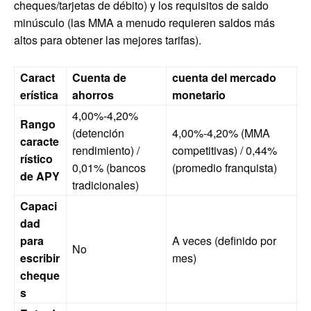
cheques/tarjetas de débito) y los requisitos de saldo
minúsculo (las MMA a menudo requieren saldos más
altos para obtener las mejores tarifas).
Caract
Cuenta de
cuenta del mercado
erística
ahorros
monetario
4,00%-4,20%
Rango
(detención
4,00%-4,20% (MMA
caracte
rendimiento) /
competitivas) / 0,44%
rístico
0,01% (bancos
(promedio franquista)
de APY
tradicionales)
Capaci
dad
para
A veces (definido por
No
escribir
mes)
cheque
s