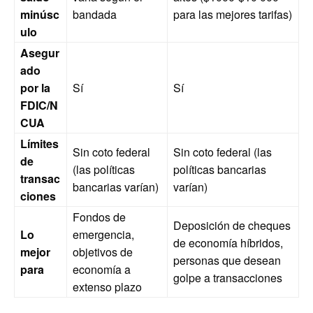
minúsc
bandada
para las mejores tarifas)
ulo
Asegur
ado
por la
Sí
Sí
FDIC/N
CUA
Límites
Sin coto federal
Sin coto federal (las
de
(las políticas
políticas bancarias
transac
bancarias varían)
varían)
ciones
Fondos de
Deposición de cheques
Lo
emergencia,
de economía híbridos,
mejor
objetivos de
personas que desean
para
economía a
golpe a transacciones
extenso plazo