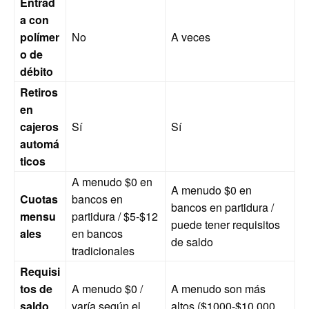
Entrad
a con
polímer
No
A veces
o de
débito
Retiros
en
cajeros
Sí
Sí
automá
ticos
A menudo $0 en
A menudo $0 en
Cuotas
bancos en
bancos en partidura /
mensu
partidura / $5-$12
puede tener requisitos
ales
en bancos
de saldo
tradicionales
Requisi
tos de
A menudo $0 /
A menudo son más
saldo
varía según el
altos ($1000-$10 000