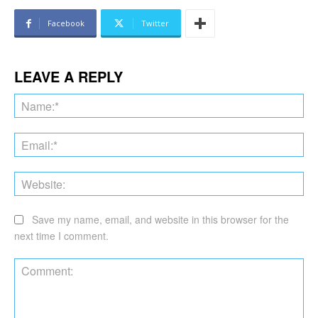
Facebook
Twitter
LEAVE A REPLY
Na
Ema
Web
Save my name, email, and website in this browser for the
next time I comment.