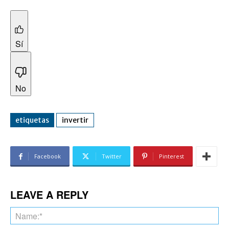
Sí
No
etiquetas
invertir
Facebook
Twitter
Pinterest
LEAVE A REPLY
Na