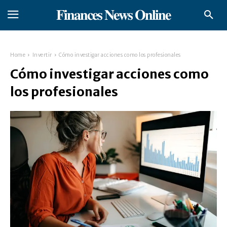
𝐅𝐢𝐧𝐚𝐧𝐜𝐞𝐬 𝐍𝐞𝐰𝐬 𝐎𝐧𝐥𝐢𝐧𝐞
Home
Invertir
Cómo investigar acciones como los profesionales
Cómo investigar acciones como
los profesionales