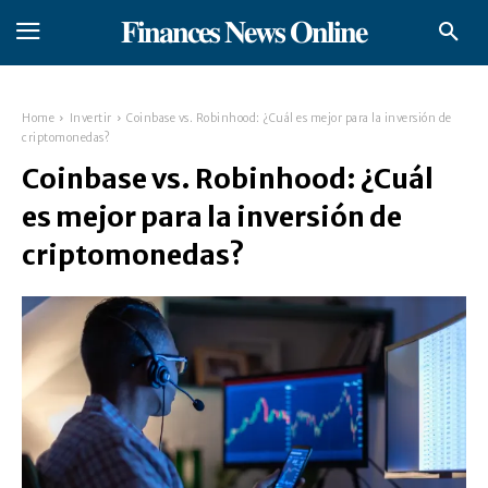
𝐅𝐢𝐧𝐚𝐧𝐜𝐞𝐬 𝐍𝐞𝐰𝐬 𝐎𝐧𝐥𝐢𝐧𝐞
Home
Invertir
Coinbase vs. Robinhood: ¿Cuál es mejor para la inversión de
criptomonedas?
Coinbase vs. Robinhood: ¿Cuál
es mejor para la inversión de
criptomonedas?