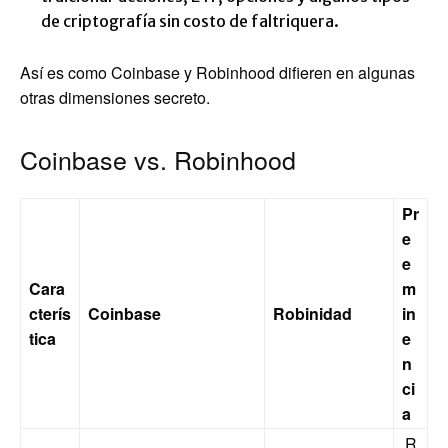
de criptografía sin costo de faltriquera.
Así es como Coinbase y Robinhood difieren en algunas
otras dimensiones secreto.
Coinbase vs. Robinhood
Pr
e
e
Cara
m
cterís
Coinbase
Robinidad
in
tica
e
n
ci
a
R