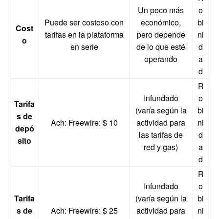
Un poco más
o
Puede ser costoso con
económico,
bi
Cost
tarifas en la plataforma
pero depende
ni
o
en serie
de lo que esté
d
operando
a
d
R
Infundado
o
Tarifa
(varía según la
bi
s de
Ach: Freewire: $ 10
actividad para
ni
depó
las tarifas de
d
sito
red y gas)
a
d
R
Infundado
o
Tarifa
(varía según la
bi
s de
Ach: Freewire: $ 25
actividad para
ni