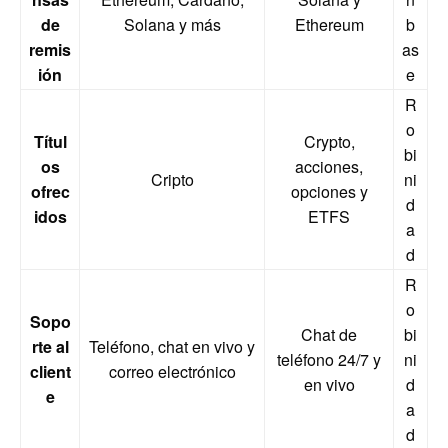
de
Solana y más
Ethereum
b
remis
as
ión
e
R
o
Títul
Crypto,
bi
os
acciones,
Cripto
ni
ofrec
opciones y
d
idos
ETFS
a
d
R
o
Sopo
Chat de
bi
rte al
Teléfono, chat en vivo y
teléfono 24/7 y
ni
client
correo electrónico
en vivo
d
e
a
d