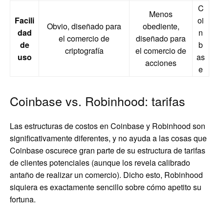
C
Menos
Facili
oi
Obvio, diseñado para
obediente,
dad
n
el comercio de
diseñado para
de
b
criptografía
el comercio de
uso
as
acciones
e
Coinbase vs. Robinhood: tarifas
Las estructuras de costos en Coinbase y Robinhood son
significativamente diferentes, y no ayuda a las cosas que
Coinbase oscurece gran parte de su estructura de tarifas
de clientes potenciales (aunque los revela calibrado
antaño de realizar un comercio). Dicho esto, Robinhood
siquiera es exactamente sencillo sobre cómo apetito su
fortuna.