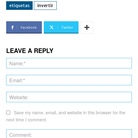
etiquetas
invertir
Facebook
Twitter
LEAVE A REPLY
Na
Ema
Web
Save my name, email, and website in this browser for the
next time I comment.