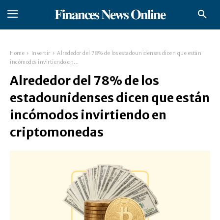
𝐅𝐢𝐧𝐚𝐧𝐜𝐞𝐬 𝐍𝐞𝐰𝐬 𝐎𝐧𝐥𝐢𝐧𝐞
Home
Invertir
Alrededor del 78% de los estadounidenses dicen que están
incómodos invirtiendo en...
Alrededor del 78% de los
estadounidenses dicen que están
incómodos invirtiendo en
criptomonedas