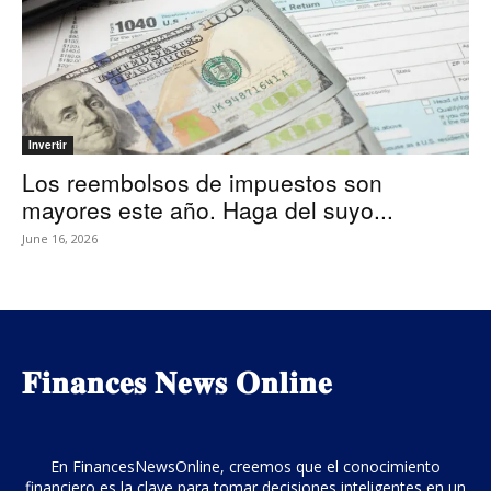
Invertir
Los reembolsos de impuestos son
mayores este año. Haga del suyo...
June 16, 2026
𝐅𝐢𝐧𝐚𝐧𝐜𝐞𝐬 𝐍𝐞𝐰𝐬 𝐎𝐧𝐥𝐢𝐧𝐞
En FinancesNewsOnline, creemos que el conocimiento
financiero es la clave para tomar decisiones inteligentes en un