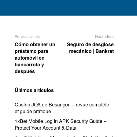
Previous article
Next article
Cómo obtener un
Seguro de desglose
préstamo para
mecánico | Bankrat
automóvil en
bancarrota y
después
Últimos artículos
Casino JOA de Besançon – revue complète
et guide pratique
1xBet Mobile Log In APK Security Guide –
Protect Your Account & Data