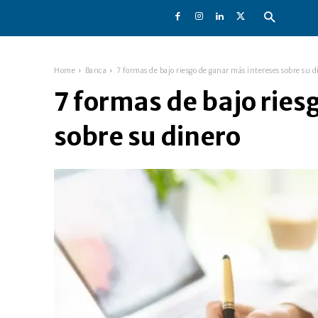
Home
Banca
7 formas de bajo riesgo de ganar más intereses sobre su d
7 formas de bajo ries
sobre su dinero