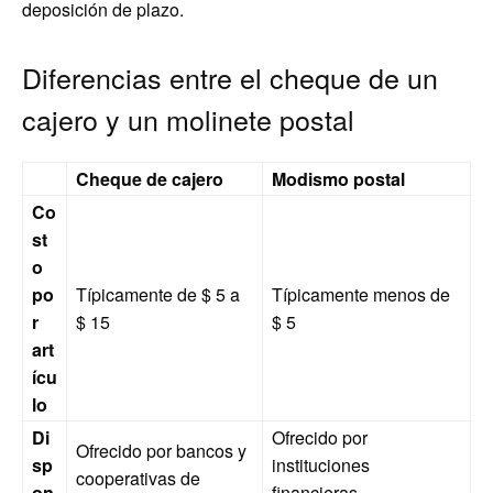
deposición de plazo.
Diferencias entre el cheque de un
cajero y un molinete postal
Cheque de cajero
Modismo postal
Co
st
o
po
Típicamente de $ 5 a
Típicamente menos de
r
$ 15
$ 5
art
ícu
lo
Di
Ofrecido por
Ofrecido por bancos y
sp
instituciones
cooperativas de
on
financieras,