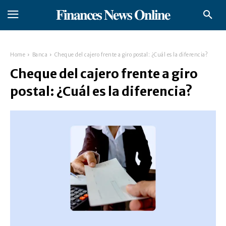
𝐅𝐢𝐧𝐚𝐧𝐜𝐞𝐬 𝐍𝐞𝐰𝐬 𝐎𝐧𝐥𝐢𝐧𝐞
Home
Banca
Cheque del cajero frente a giro postal: ¿Cuál es la diferencia?
Cheque del cajero frente a giro
postal: ¿Cuál es la diferencia?