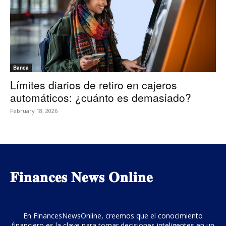
Banca
Límites diarios de retiro en cajeros
automáticos: ¿cuánto es demasiado?
February 18, 2026
𝐅𝐢𝐧𝐚𝐧𝐜𝐞𝐬 𝐍𝐞𝐰𝐬 𝐎𝐧𝐥𝐢𝐧𝐞
En FinancesNewsOnline, creemos que el conocimiento
financiero es la clave para tomar decisiones inteligentes en un