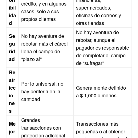
crédito, y en algunos
ibil
supermercados,
casos, solo a sus
ida
oficinas de correos y
propios clientes
d
otras tiendas
No hay aventura de
Se
No hay aventura de
rebotar, aunque el
gu
rebotar, más el cárcel
pagador es responsable
rid
llena el campo de
de completar el campo
ad
“plazo al”
de “sufragar”
Re
str
Por lo universal, no
icc
Generalmente definido
hay periferia en la
io
a $ 1,000 o menos
cantidad
ne
s
Grandes
Me
Transacciones más
transacciones con
jor
pequeñas o al obtener
protección adicional