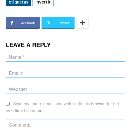
etiquetas
invertir
Facebook
Twitter
LEAVE A REPLY
Na
Ema
Web
Save my name, email, and website in this browser for the
next time I comment.