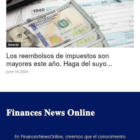
Invertir
Los reembolsos de impuestos son
mayores este año. Haga del suyo...
June 16, 2026
𝐅𝐢𝐧𝐚𝐧𝐜𝐞𝐬 𝐍𝐞𝐰𝐬 𝐎𝐧𝐥𝐢𝐧𝐞
En FinancesNewsOnline, creemos que el conocimiento