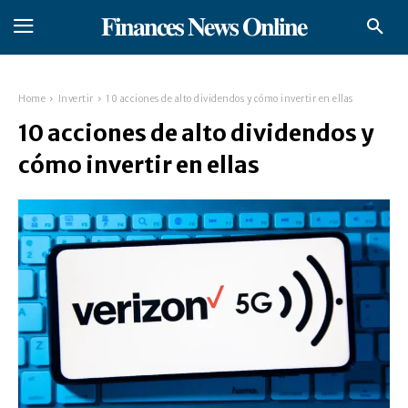
𝐅𝐢𝐧𝐚𝐧𝐜𝐞𝐬 𝐍𝐞𝐰𝐬 𝐎𝐧𝐥𝐢𝐧𝐞
Home
Invertir
10 acciones de alto dividendos y cómo invertir en ellas
10 acciones de alto dividendos y
cómo invertir en ellas