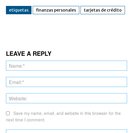
etiquetas
finanzas personales
tarjetas de crédito
Facebook
Twitter
Pinterest
Wha
LEAVE A REPLY
Na
Ema
Web
Save my name, email, and website in this browser for the
next time I comment.