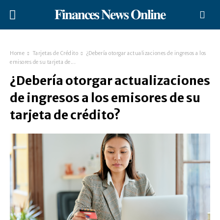
𝐅𝐢𝐧𝐚𝐧𝐜𝐞𝐬 𝐍𝐞𝐰𝐬 𝐎𝐧𝐥𝐢𝐧𝐞
Home
Tarjetas de Crédito
¿Debería otorgar actualizaciones de ingresos a los
emisores de su tarjeta de...
¿Debería otorgar actualizaciones
de ingresos a los emisores de su
tarjeta de crédito?