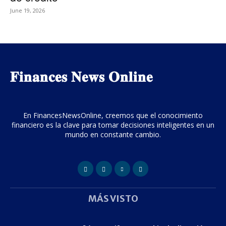
June 19, 2026
𝐅𝐢𝐧𝐚𝐧𝐜𝐞𝐬 𝐍𝐞𝐰𝐬 𝐎𝐧𝐥𝐢𝐧𝐞
En FinancesNewsOnline, creemos que el conocimiento
financiero es la clave para tomar decisiones inteligentes en un
mundo en constante cambio.
MÁS VISTO