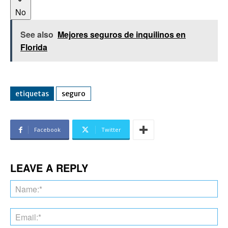
No
See also
Mejores seguros de inquilinos en
Florida
etiquetas
seguro
Facebook
Twitter
LEAVE A REPLY
Na
Ema