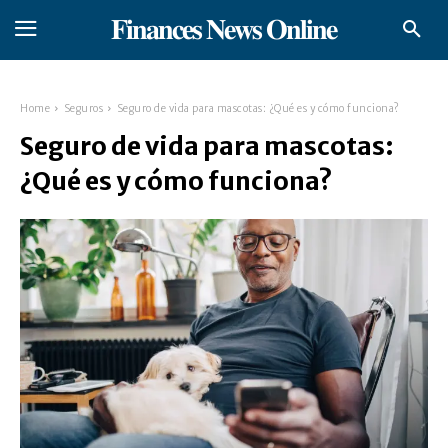
𝐅𝐢𝐧𝐚𝐧𝐜𝐞𝐬 𝐍𝐞𝐰𝐬 𝐎𝐧𝐥𝐢𝐧𝐞
Home
Seguros
Seguro de vida para mascotas: ¿Qué es y cómo funciona?
Seguro de vida para mascotas:
¿Qué es y cómo funciona?